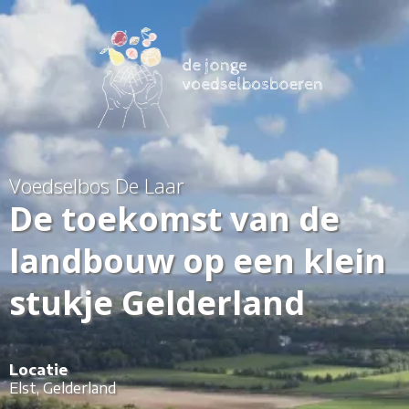
Voedselbos De Laar
De toekomst van de
landbouw op een klein
stukje Gelderland
Locatie
Elst, Gelderland