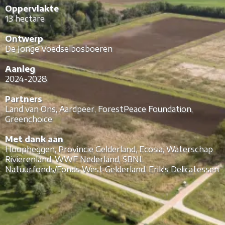
Oppervlakte
13 hectare
Ontwerp
De Jonge Voedselbosboeren
Aanleg
2024-2028
Partners
Land van Ons, Aardpeer, ForestPeace Foundation,
Greenchoice
Met dank aan
Hoopheggen, Provincie Gelderland, Ecosia, Waterschap
Rivierenland, WWF Nederland, SBNL
Natuurfonds/Fonds West Gelderland, Erik's Delicatessen